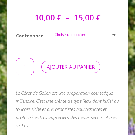
Plage
10,00
€
–
15,00
€
de
prix :
Contenance
10,00 €
à
15,00 €
quantité
AJOUTER AU PANIER
de
Crème
Spotlight
Le Cérat de Galien est une préparation cosmétique
millénaire, C’est une crème de type “eau dans huile” au
toucher riche et aux propriétés nourrissantes et
protectrices très appréciées des peaux sèches et très
sèches.