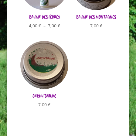
BAUME DES LÈVRES
BAUME DES MONTAGNES
Plage
4,00
€
–
7,00
€
7,00
€
de
prix :
4,00 €
à
7,00 €
ENRHU’BAUME
7,00
€