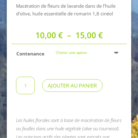
Macération de fleurs de lavande dans de l’huile
d’olive, huile essentielle de romarin 1,8 cinéol
Plage
10,00
€
–
15,00
€
de
prix :
Contenance
10,00 €
à
15,00 €
quantité
AJOUTER AU PANIER
de
Huile
florale
Sieste
Les huiles florales sont à base de macération de fleurs
ou feuilles dans une huile végétale (olive ou tournesol).
Les principes actifs des plantes sont extraits par