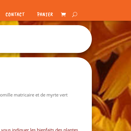
CONTACT
PANIER
momille matricaire et de myrte vert
vous indiquer les bienfaits des plantes.