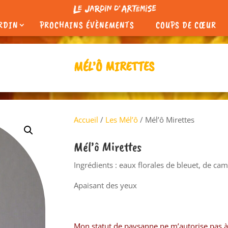
ARDIN
PROCHAINS ÉVÈNEMENTS
COUPS DE CŒUR
MÉL’Ô MIRETTES
Accueil
/
Les Mél’ô
/ Mél’ô Mirettes
Mél’ô Mirettes
Ingrédients : eaux florales de bleuet, de ca
Apaisant des yeux
Mon statut de paysanne ne m’autorise pas à 