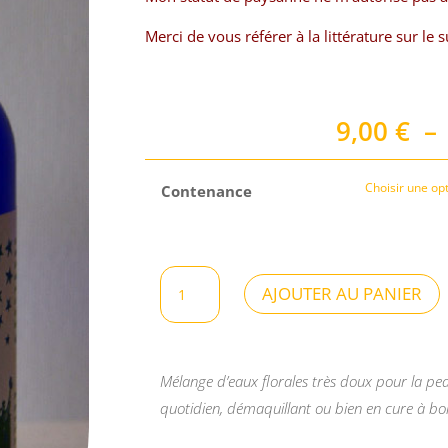
Merci de vous référer à la littérature sur le s
9,00
€
–
Contenance
quantité
AJOUTER AU PANIER
de
Mél'ô
Mirettes
Mélange d’eaux florales très doux pour la pea
quotidien, démaquillant ou bien en cure à boi