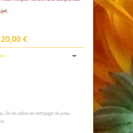
ujet.
Plage
20,00
€
de
prix :
9,00 €
à
20,00 €
u. On les utilise en nettoyage de peau
re.