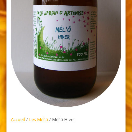
Accueil
/
Les Mél’ô
/ Mél’ô Hiver