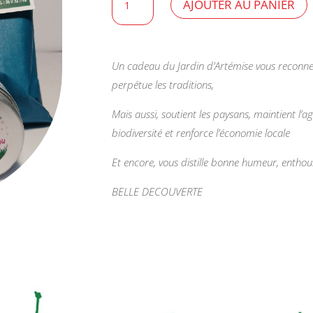
AJOUTER AU PANIER
de
Kit
Bienfaits
d'Artémise
Un cadeau du Jardin d’Artémise vous reconnecte
à
perpétue les traditions,
la
Mais aussi, soutient les paysans, maintient l’ag
Lavande
biodiversité et renforce l’économie locale
Et encore, vous distille bonne humeur, enthous
BELLE DECOUVERTE