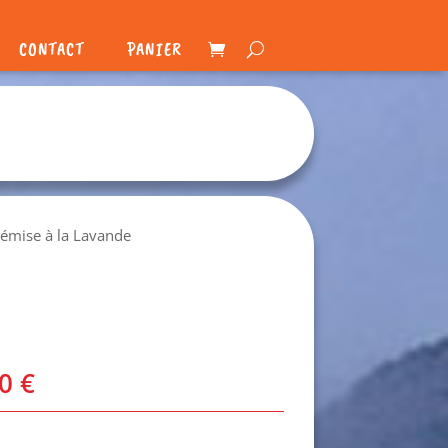
CONTACT
PANIER
rtémise à la Lavande
00
€