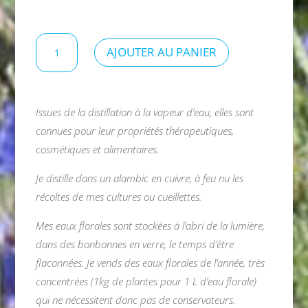
à
18,00 €
quantité
AJOUTER AU PANIER
de
Eau
florale
d'eucalyptus
Issues de la distillation à la vapeur d’eau, elles sont
globulus
connues pour leur propriétés thérapeutiques,
cosmétiques et alimentaires.
Je distille dans un alambic en cuivre, à feu nu les
récoltes de mes cultures ou cueillettes.
Mes eaux florales sont stockées à l’abri de la lumière,
dans des bonbonnes en verre, le temps d’être
flaconnées. Je vends des eaux florales de l’année, très
concentrées (1kg de plantes pour 1 L d’eau florale)
qui ne nécessitent donc pas de conservateurs.