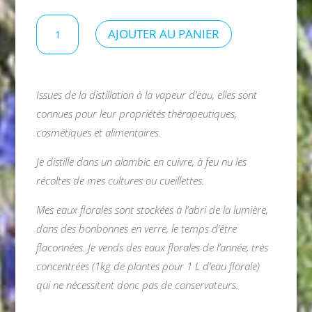
18,00 €
quantité
AJOUTER AU PANIER
de
Eau
florale
de
Issues de la distillation à la vapeur d’eau, elles sont
lentisque
connues pour leur propriétés thérapeutiques,
pistachier
cosmétiques et alimentaires.
Je distille dans un alambic en cuivre, à feu nu les
récoltes de mes cultures ou cueillettes.
Mes eaux florales sont stockées à l’abri de la lumière,
dans des bonbonnes en verre, le temps d’être
flaconnées. Je vends des eaux florales de l’année, très
concentrées (1kg de plantes pour 1 L d’eau florale)
qui ne nécessitent donc pas de conservateurs.