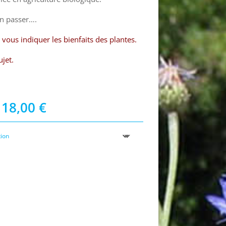
en passer….
vous indiquer les bienfaits des plantes.
ujet.
Plage
18,00
€
de
prix :
7,50 €
à
18,00 €