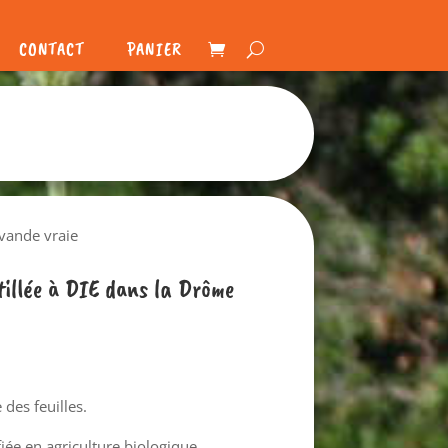
CONTACT
PANIER
avande vraie
stillée à DIE dans la Drôme
 des feuilles.
fiée en agriculture biologique.