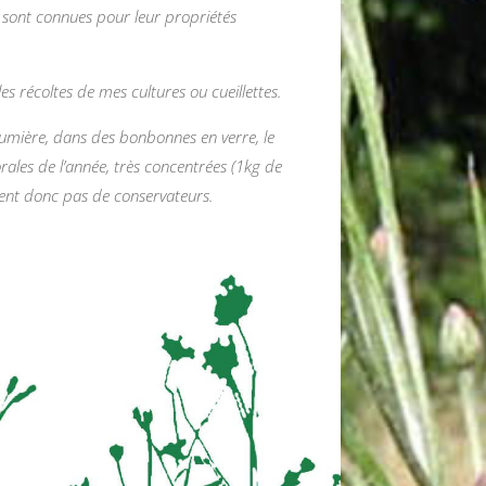
les sont connues pour leur propriétés
les récoltes de mes cultures ou cueillettes.
 lumière, dans des bonbonnes en verre, le
rales de l’année, très concentrées (1kg de
itent donc pas de conservateurs.