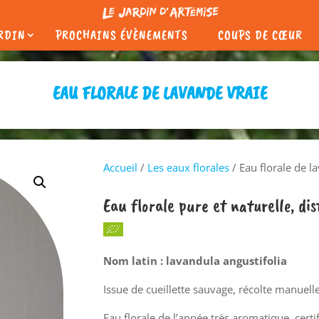
ARDIN
PROCHAINS ÉVÈNEMENTS
COUPS DE CŒUR
EAU FLORALE DE LAVANDE VRAIE
Accueil
/
Les eaux florales
/ Eau florale de l
Eau florale pure et naturelle, di
Nom latin : lavandula angustifolia
Issue de cueillette sauvage, récolte manuelle
Eau florale de l’année très aromatique, certi