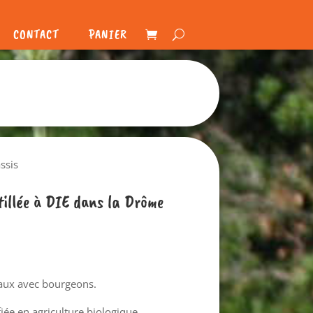
CONTACT
PANIER
ssis
stillée à DIE dans la Drôme
eaux avec bourgeons.
fiée en agriculture biologique.