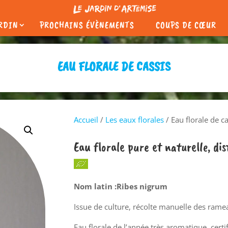
ARDIN
PROCHAINS ÉVÈNEMENTS
COUPS DE CŒUR
EAU FLORALE DE CASSIS
Accueil
/
Les eaux florales
/ Eau florale de ca
Eau florale pure et naturelle, di
Nom latin :Ribes nigrum
Issue de culture, récolte manuelle des ram
Eau florale de l’année très aromatique, certi