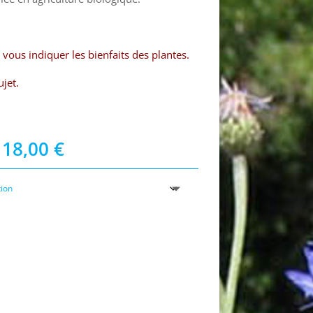
vous indiquer les bienfaits des plantes.
ujet.
Plage
18,00
€
de
prix :
7,50 €
à
18,00 €