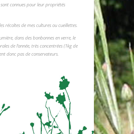
les sont connues pour leur propriétés
les récoltes de mes cultures ou cueillettes.
 lumière, dans des bonbonnes en verre, le
rales de l’année, très concentrées (1kg de
itent donc pas de conservateurs.