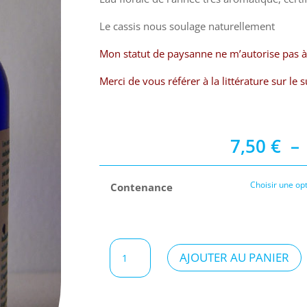
Le cassis nous soulage naturellement
Mon statut de paysanne ne m’autorise pas à 
Merci de vous référer à la littérature sur le s
7,50
€
–
Contenance
quantité
AJOUTER AU PANIER
de
Eau
florale