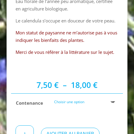
Eau florale de l’année peu aromatique, certifiée
en agriculture biologique.
Le calendula s’occupe en douceur de votre peau.
Mon statut de paysanne ne m’autorise pas à vous
indiquer les bienfaits des plantes.
Merci de vous référer à la littérature sur le sujet.
Plage
7,50
€
–
18,00
€
de
prix :
Contenance
7,50 €
à
18,00 €
quantité
AJOUTER AU PANIER