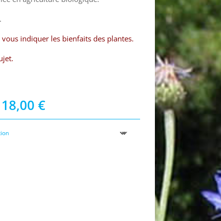
.
vous indiquer les bienfaits des plantes.
ujet.
Plage
18,00
€
de
prix :
7,50 €
à
18,00 €