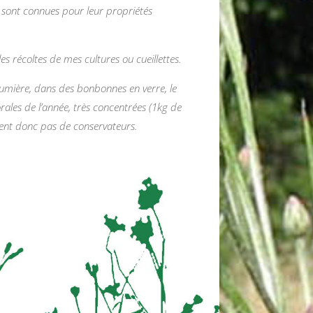
les sont connues pour leur propriétés
les récoltes de mes cultures ou cueillettes.
 lumière, dans des bonbonnes en verre, le
rales de l’année, très concentrées (1kg de
itent donc pas de conservateurs.