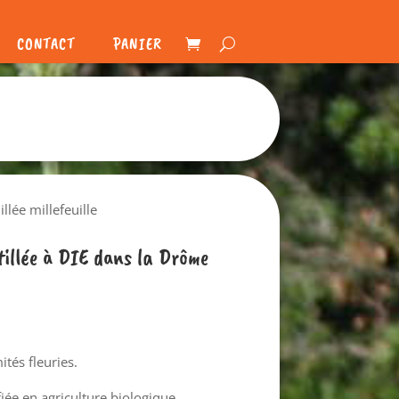
CONTACT
PANIER
illée millefeuille
stillée à DIE dans la Drôme
tés fleuries.
fiée en agriculture biologique.