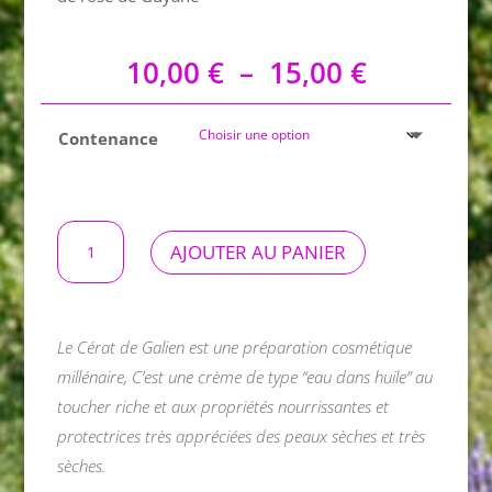
Plage
10,00
€
–
15,00
€
de
prix :
Contenance
10,00 €
à
15,00 €
quantité
AJOUTER AU PANIER
de
Crème
Douceur
marine
Le Cérat de Galien est une préparation cosmétique
millénaire, C’est une crème de type “eau dans huile” au
toucher riche et aux propriétés nourrissantes et
protectrices très appréciées des peaux sèches et très
sèches.