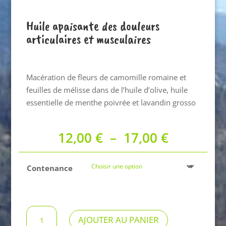
Huile apaisante des douleurs
articulaires et musculaires
Macération de fleurs de camomille romaine et
feuilles de mélisse dans de l’huile d’olive, huile
essentielle de menthe poivrée et lavandin grosso
Plage
12,00
€
–
17,00
€
de
prix :
Contenance
12,00 €
à
17,00 €
quantité
AJOUTER AU PANIER
de